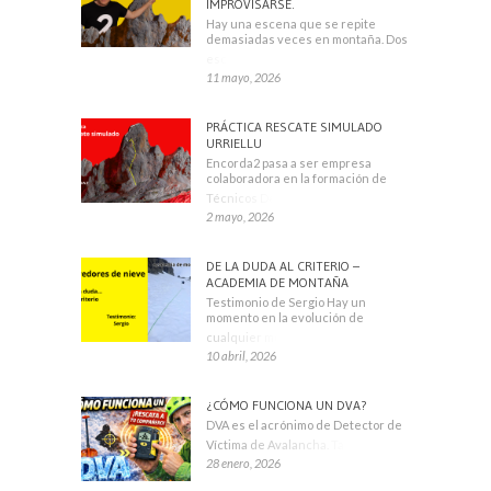
IMPROVISARSE.
Hay una escena que se repite
demasiadas veces en montaña. Dos
escaladores
11 mayo, 2026
PRÁCTICA RESCATE SIMULADO
URRIELLU
Encorda2 pasa a ser empresa
colaboradora en la formación de
Técnicos Deportivos
2 mayo, 2026
DE LA DUDA AL CRITERIO –
ACADEMIA DE MONTAÑA
Testimonio de Sergio Hay un
momento en la evolución de
cualquier montañero
10 abril, 2026
¿CÓMO FUNCIONA UN DVA?
DVA es el acrónimo de Detector de
Víctima de Avalancha. También se
28 enero, 2026