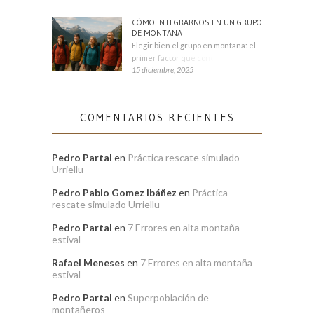
CÓMO INTEGRARNOS EN UN GRUPO
DE MONTAÑA
Elegir bien el grupo en montaña: el
primer factor que condiciona tu
15 diciembre, 2025
COMENTARIOS RECIENTES
Pedro Partal
en
Práctica rescate simulado
Urriellu
Pedro Pablo Gomez Ibáñez
en
Práctica
rescate simulado Urriellu
Pedro Partal
en
7 Errores en alta montaña
estival
Rafael Meneses
en
7 Errores en alta montaña
estival
Pedro Partal
en
Superpoblación de
montañeros