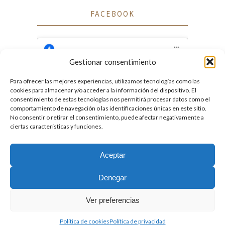
FACEBOOK
Gestionar consentimiento
Para ofrecer las mejores experiencias, utilizamos tecnologías como las
Haz clic para aceptar cookies de marketing
cookies para almacenar y/o acceder a la información del dispositivo. El
Facebook
y permitir este contenido
consentimiento de estas tecnologías nos permitirá procesar datos como el
comportamiento de navegación o las identificaciones únicas en este sitio.
No consentir o retirar el consentimiento, puede afectar negativamente a
ciertas características y funciones.
Aceptar
2026. Licencia
Creative Commons 3.0 BY-NC-ND
Denegar
Desarrollado por GIGA4.es
Ver preferencias
Política de cookies
Política de privacidad