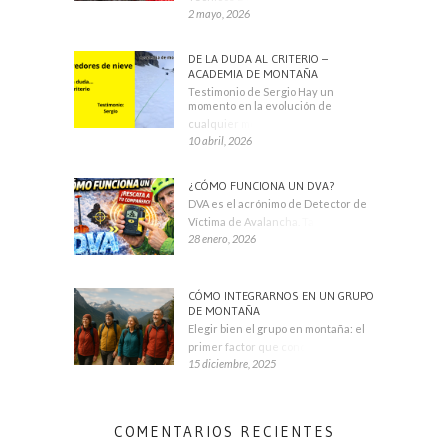
2 mayo, 2026
DE LA DUDA AL CRITERIO –
ACADEMIA DE MONTAÑA
Testimonio de Sergio Hay un
momento en la evolución de
cualquier montañero
10 abril, 2026
¿CÓMO FUNCIONA UN DVA?
DVA es el acrónimo de Detector de
Víctima de Avalancha. También se
28 enero, 2026
CÓMO INTEGRARNOS EN UN GRUPO
DE MONTAÑA
Elegir bien el grupo en montaña: el
primer factor que condiciona tu
15 diciembre, 2025
COMENTARIOS RECIENTES