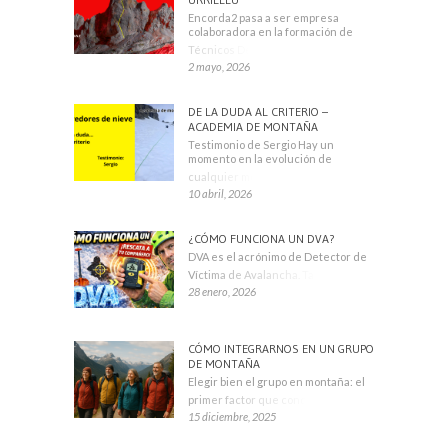
Encorda2 pasa a ser empresa
colaboradora en la formación de
Técnicos Deportivos
2 mayo, 2026
DE LA DUDA AL CRITERIO –
ACADEMIA DE MONTAÑA
Testimonio de Sergio Hay un
momento en la evolución de
cualquier montañero
10 abril, 2026
¿CÓMO FUNCIONA UN DVA?
DVA es el acrónimo de Detector de
Víctima de Avalancha. También se
28 enero, 2026
CÓMO INTEGRARNOS EN UN GRUPO
DE MONTAÑA
Elegir bien el grupo en montaña: el
primer factor que condiciona tu
15 diciembre, 2025