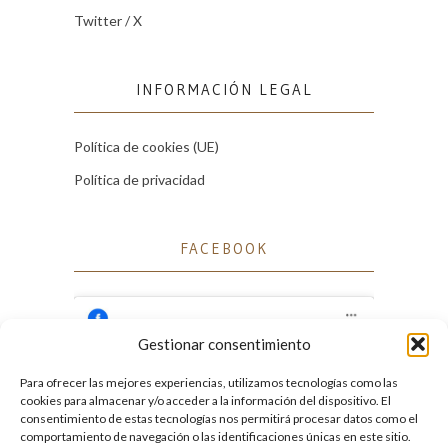
Twitter / X
INFORMACIÓN LEGAL
Política de cookies (UE)
Política de privacidad
FACEBOOK
Gestionar consentimiento
Para ofrecer las mejores experiencias, utilizamos tecnologías como las
Haz clic para aceptar cookies de marketing
cookies para almacenar y/o acceder a la información del dispositivo. El
Facebook
y permitir este contenido
consentimiento de estas tecnologías nos permitirá procesar datos como el
comportamiento de navegación o las identificaciones únicas en este sitio.