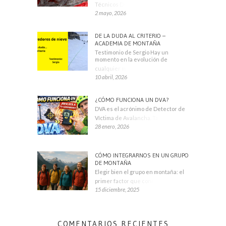
Técnicos Deportivos
2 mayo, 2026
DE LA DUDA AL CRITERIO –
ACADEMIA DE MONTAÑA
Testimonio de Sergio Hay un
momento en la evolución de
cualquier montañero
10 abril, 2026
¿CÓMO FUNCIONA UN DVA?
DVA es el acrónimo de Detector de
Víctima de Avalancha. También se
28 enero, 2026
CÓMO INTEGRARNOS EN UN GRUPO
DE MONTAÑA
Elegir bien el grupo en montaña: el
primer factor que condiciona tu
15 diciembre, 2025
COMENTARIOS RECIENTES