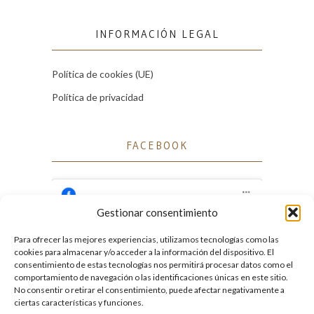
INFORMACIÓN LEGAL
Política de cookies (UE)
Política de privacidad
FACEBOOK
Gestionar consentimiento
Para ofrecer las mejores experiencias, utilizamos tecnologías como las
Haz clic para aceptar cookies de marketing
cookies para almacenar y/o acceder a la información del dispositivo. El
Facebook
y permitir este contenido
consentimiento de estas tecnologías nos permitirá procesar datos como el
comportamiento de navegación o las identificaciones únicas en este sitio.
No consentir o retirar el consentimiento, puede afectar negativamente a
ciertas características y funciones.