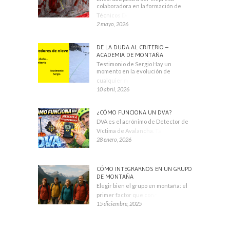
colaboradora en la formación de
Técnicos Deportivos
2 mayo, 2026
DE LA DUDA AL CRITERIO –
ACADEMIA DE MONTAÑA
Testimonio de Sergio Hay un
momento en la evolución de
cualquier montañero
10 abril, 2026
¿CÓMO FUNCIONA UN DVA?
DVA es el acrónimo de Detector de
Víctima de Avalancha. También se
28 enero, 2026
CÓMO INTEGRARNOS EN UN GRUPO
DE MONTAÑA
Elegir bien el grupo en montaña: el
primer factor que condiciona tu
15 diciembre, 2025