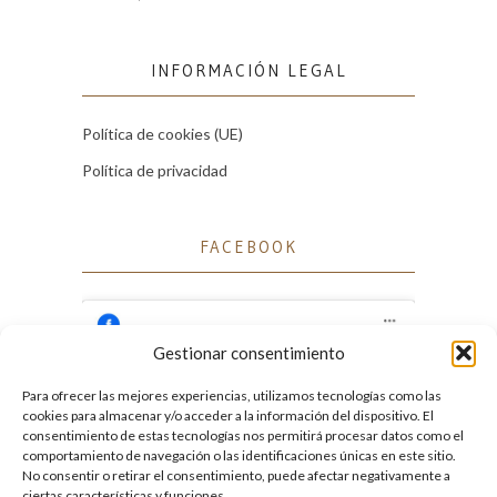
INFORMACIÓN LEGAL
Política de cookies (UE)
Política de privacidad
FACEBOOK
Gestionar consentimiento
Para ofrecer las mejores experiencias, utilizamos tecnologías como las
Haz clic para aceptar cookies de marketing
cookies para almacenar y/o acceder a la información del dispositivo. El
Facebook
y permitir este contenido
consentimiento de estas tecnologías nos permitirá procesar datos como el
comportamiento de navegación o las identificaciones únicas en este sitio.
No consentir o retirar el consentimiento, puede afectar negativamente a
ciertas características y funciones.