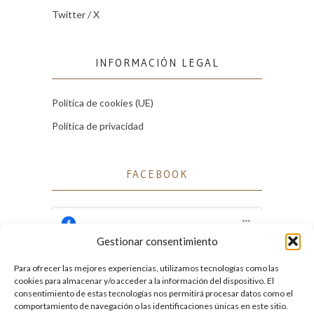
Twitter / X
INFORMACIÓN LEGAL
Política de cookies (UE)
Política de privacidad
FACEBOOK
Gestionar consentimiento
Para ofrecer las mejores experiencias, utilizamos tecnologías como las
Haz clic para aceptar cookies de marketing
cookies para almacenar y/o acceder a la información del dispositivo. El
Facebook
y permitir este contenido
consentimiento de estas tecnologías nos permitirá procesar datos como el
comportamiento de navegación o las identificaciones únicas en este sitio.