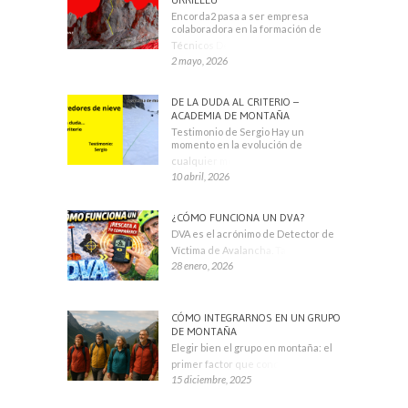
Encorda2 pasa a ser empresa
colaboradora en la formación de
Técnicos Deportivos
2 mayo, 2026
DE LA DUDA AL CRITERIO –
ACADEMIA DE MONTAÑA
Testimonio de Sergio Hay un
momento en la evolución de
cualquier montañero
10 abril, 2026
¿CÓMO FUNCIONA UN DVA?
DVA es el acrónimo de Detector de
Víctima de Avalancha. También se
28 enero, 2026
CÓMO INTEGRARNOS EN UN GRUPO
DE MONTAÑA
Elegir bien el grupo en montaña: el
primer factor que condiciona tu
15 diciembre, 2025