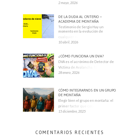
2 mayo, 2026
DE LA DUDA AL CRITERIO –
ACADEMIA DE MONTAÑA
Testimonio de Sergio Hay un
momento en la evolución de
cualquier montañero
10 abril, 2026
¿CÓMO FUNCIONA UN DVA?
DVA es el acrónimo de Detector de
Víctima de Avalancha. También se
28 enero, 2026
CÓMO INTEGRARNOS EN UN GRUPO
DE MONTAÑA
Elegir bien el grupo en montaña: el
primer factor que condiciona tu
15 diciembre, 2025
COMENTARIOS RECIENTES