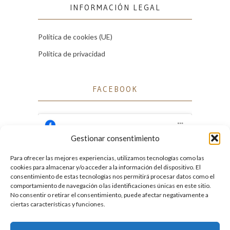
INFORMACIÓN LEGAL
Política de cookies (UE)
Política de privacidad
FACEBOOK
Gestionar consentimiento
Para ofrecer las mejores experiencias, utilizamos tecnologías como las
Haz clic para aceptar cookies de marketing
cookies para almacenar y/o acceder a la información del dispositivo. El
Facebook
y permitir este contenido
consentimiento de estas tecnologías nos permitirá procesar datos como el
comportamiento de navegación o las identificaciones únicas en este sitio.
No consentir o retirar el consentimiento, puede afectar negativamente a
ciertas características y funciones.