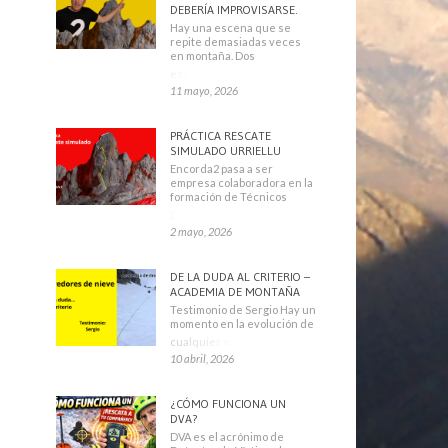
DEBERÍA IMPROVISARSE.
Hay una escena que se
repite demasiadas veces
en montaña. Dos
escaladores
11 mayo, 2026
PRÁCTICA RESCATE
SIMULADO URRIELLU
Encorda2 pasa a ser
empresa colaboradora en la
formación de Técnicos
Deportivos
2 mayo, 2026
DE LA DUDA AL CRITERIO –
ACADEMIA DE MONTAÑA
Testimonio de Sergio Hay un
momento en la evolución de
cualquier montañero
10 abril, 2026
¿CÓMO FUNCIONA UN
DVA?
DVA es el acrónimo de