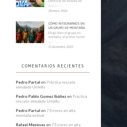
Detector de Víctima de
Avalancha. También se
28 enero, 2026
CÓMO INTEGRARNOS EN
UN GRUPO DE MONTAÑA
Elegir bien el grupo en
montaña: el primer factor
que condiciona tu
15 diciembre, 2025
COMENTARIOS RECIENTES
Pedro Partal
en
Práctica rescate
simulado Urriellu
Pedro Pablo Gomez Ibáñez
en
Práctica
rescate simulado Urriellu
Pedro Partal
en
7 Errores en alta
montaña estival
Rafael Meneses
en
7 Errores en alta