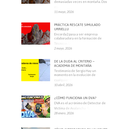
demasiadas veces en montaña. Dos
escaladores
11 mayo, 2026
PRÁCTICA RESCATE SIMULADO
URRIELLU
Encorda2 pasa a ser empresa
colaboradora en la formación de
Técnicos Deportivos
2 mayo, 2026
DE LA DUDA AL CRITERIO –
ACADEMIA DE MONTAÑA
Testimonio de Sergio Hay un
momento en la evolución de
cualquier montañero
10 abril, 2026
¿CÓMO FUNCIONA UN DVA?
DVA es el acrónimo de Detector de
Víctima de Avalancha. También se
28 enero, 2026