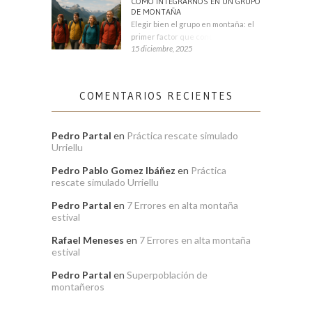
CÓMO INTEGRARNOS EN UN GRUPO
DE MONTAÑA
Elegir bien el grupo en montaña: el
primer factor que condiciona tu
15 diciembre, 2025
COMENTARIOS RECIENTES
Pedro Partal
en
Práctica rescate simulado
Urriellu
Pedro Pablo Gomez Ibáñez
en
Práctica
rescate simulado Urriellu
Pedro Partal
en
7 Errores en alta montaña
estival
Rafael Meneses
en
7 Errores en alta montaña
estival
Pedro Partal
en
Superpoblación de
montañeros