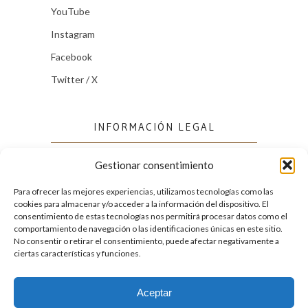
YouTube
Instagram
Facebook
Twitter / X
INFORMACIÓN LEGAL
Gestionar consentimiento
Política de cookies (UE)
Política de privacidad
Para ofrecer las mejores experiencias, utilizamos tecnologías como las
cookies para almacenar y/o acceder a la información del dispositivo. El
consentimiento de estas tecnologías nos permitirá procesar datos como el
comportamiento de navegación o las identificaciones únicas en este sitio.
FACEBOOK
No consentir o retirar el consentimiento, puede afectar negativamente a
ciertas características y funciones.
Aceptar