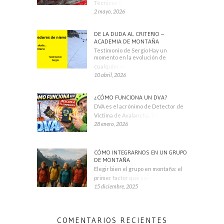
Técnicos Deportivos
2 mayo, 2026
DE LA DUDA AL CRITERIO –
ACADEMIA DE MONTAÑA
Testimonio de Sergio Hay un
momento en la evolución de
cualquier montañero
10 abril, 2026
¿CÓMO FUNCIONA UN DVA?
DVA es el acrónimo de Detector de
Víctima de Avalancha. También se
28 enero, 2026
CÓMO INTEGRARNOS EN UN GRUPO
DE MONTAÑA
Elegir bien el grupo en montaña: el
primer factor que condiciona tu
15 diciembre, 2025
COMENTARIOS RECIENTES