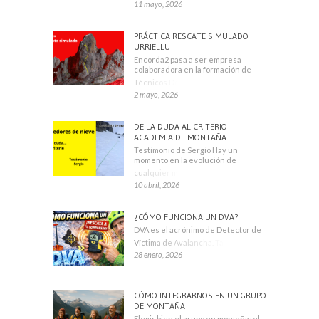
11 mayo, 2026
PRÁCTICA RESCATE SIMULADO
URRIELLU
Encorda2 pasa a ser empresa
colaboradora en la formación de
Técnicos Deportivos
2 mayo, 2026
DE LA DUDA AL CRITERIO –
ACADEMIA DE MONTAÑA
Testimonio de Sergio Hay un
momento en la evolución de
cualquier montañero
10 abril, 2026
¿CÓMO FUNCIONA UN DVA?
DVA es el acrónimo de Detector de
Víctima de Avalancha. También se
28 enero, 2026
CÓMO INTEGRARNOS EN UN GRUPO
DE MONTAÑA
Elegir bien el grupo en montaña: el