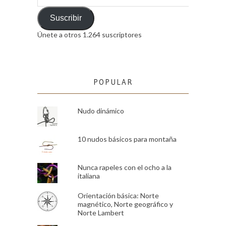
de
email
Suscribir
Únete a otros 1.264 suscriptores
POPULAR
Nudo dinámico
10 nudos básicos para montaña
Nunca rapeles con el ocho a la
italiana
Orientación básica: Norte
magnético, Norte geográfico y
Norte Lambert