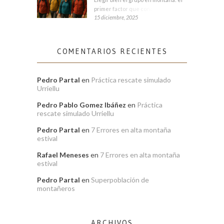
primer factor que condiciona tu
15 diciembre, 2025
COMENTARIOS RECIENTES
Pedro Partal
en
Práctica rescate simulado
Urriellu
Pedro Pablo Gomez Ibáñez
en
Práctica
rescate simulado Urriellu
Pedro Partal
en
7 Errores en alta montaña
estival
Rafael Meneses
en
7 Errores en alta montaña
estival
Pedro Partal
en
Superpoblación de
montañeros
ARCHIVOS