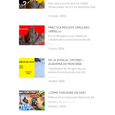
Hay una escena que se repite
demasiadas veces en montaña. Dos
escaladores
11 mayo, 2026
PRÁCTICA RESCATE SIMULADO
URRIELLU
Encorda2 pasa a ser empresa
colaboradora en la formación de
Técnicos Deportivos
2 mayo, 2026
DE LA DUDA AL CRITERIO –
ACADEMIA DE MONTAÑA
Testimonio de Sergio Hay un
momento en la evolución de
cualquier montañero
10 abril, 2026
¿CÓMO FUNCIONA UN DVA?
DVA es el acrónimo de Detector de
Víctima de Avalancha. También se
28 enero, 2026