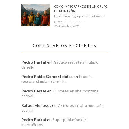
CÓMO INTEGRARNOS EN UN GRUPO
DE MONTAÑA
Elegir bien el grupo en montaña: el
primer factor que condiciona tu
15 diciembre, 2025
COMENTARIOS RECIENTES
Pedro Partal
en
Práctica rescate simulado
Urriellu
Pedro Pablo Gomez Ibáñez
en
Práctica
rescate simulado Urriellu
Pedro Partal
en
7 Errores en alta montaña
estival
Rafael Meneses
en
7 Errores en alta montaña
estival
Pedro Partal
en
Superpoblación de
montañeros