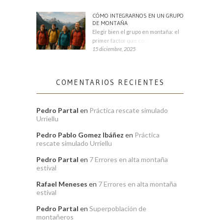
CÓMO INTEGRARNOS EN UN GRUPO
DE MONTAÑA
Elegir bien el grupo en montaña: el
primer factor que condiciona tu
15 diciembre, 2025
COMENTARIOS RECIENTES
Pedro Partal
en
Práctica rescate simulado
Urriellu
Pedro Pablo Gomez Ibáñez
en
Práctica
rescate simulado Urriellu
Pedro Partal
en
7 Errores en alta montaña
estival
Rafael Meneses
en
7 Errores en alta montaña
estival
Pedro Partal
en
Superpoblación de
montañeros