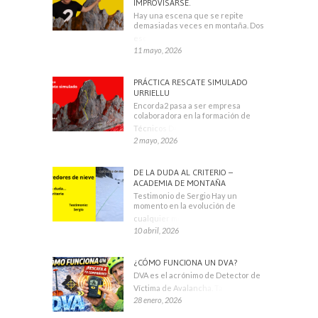
IMPROVISARSE.
Hay una escena que se repite
demasiadas veces en montaña. Dos
escaladores
11 mayo, 2026
PRÁCTICA RESCATE SIMULADO
URRIELLU
Encorda2 pasa a ser empresa
colaboradora en la formación de
Técnicos Deportivos
2 mayo, 2026
DE LA DUDA AL CRITERIO –
ACADEMIA DE MONTAÑA
Testimonio de Sergio Hay un
momento en la evolución de
cualquier montañero
10 abril, 2026
¿CÓMO FUNCIONA UN DVA?
DVA es el acrónimo de Detector de
Víctima de Avalancha. También se
28 enero, 2026