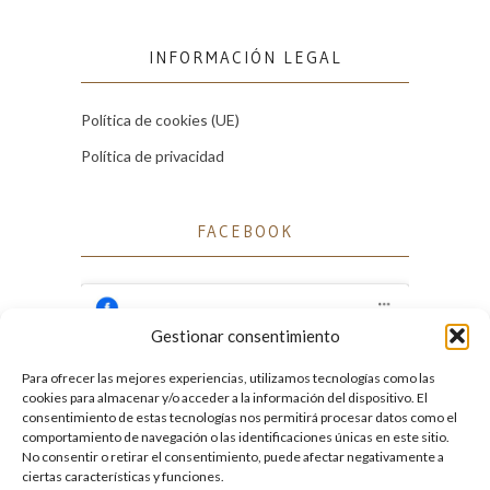
INFORMACIÓN LEGAL
Política de cookies (UE)
Política de privacidad
FACEBOOK
Gestionar consentimiento
Para ofrecer las mejores experiencias, utilizamos tecnologías como las
Haz clic para aceptar cookies de marketing
cookies para almacenar y/o acceder a la información del dispositivo. El
Facebook
y permitir este contenido
consentimiento de estas tecnologías nos permitirá procesar datos como el
comportamiento de navegación o las identificaciones únicas en este sitio.
No consentir o retirar el consentimiento, puede afectar negativamente a
ciertas características y funciones.