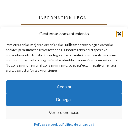
INFORMACIÓN LEGAL
Gestionar consentimiento
Política de cookies (UE)
Política de privacidad
Para ofrecer las mejores experiencias, utilizamos tecnologías como las
cookies para almacenar y/o acceder a la información del dispositivo. El
consentimiento de estas tecnologías nos permitirá procesar datos como el
comportamiento de navegación o las identificaciones únicas en este sitio.
FACEBOOK
No consentir o retirar el consentimiento, puede afectar negativamente a
ciertas características y funciones.
Aceptar
2026. Licencia
Creative Commons 3.0 BY-NC-ND
Denegar
Desarrollado por GIGA4.es
Ver preferencias
Política de cookies
Política de privacidad