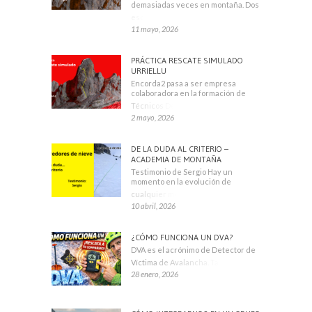
demasiadas veces en montaña. Dos
escaladores
11 mayo, 2026
PRÁCTICA RESCATE SIMULADO
URRIELLU
Encorda2 pasa a ser empresa
colaboradora en la formación de
Técnicos Deportivos
2 mayo, 2026
DE LA DUDA AL CRITERIO –
ACADEMIA DE MONTAÑA
Testimonio de Sergio Hay un
momento en la evolución de
cualquier montañero
10 abril, 2026
¿CÓMO FUNCIONA UN DVA?
DVA es el acrónimo de Detector de
Víctima de Avalancha. También se
28 enero, 2026