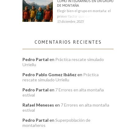
CÓMO INTEGRARNOS EN UN GRUPO
DE MONTAÑA
Elegir bien el grupo en montaña: el
primer factor que condiciona tu
15 diciembre, 2025
COMENTARIOS RECIENTES
Pedro Partal
en
Práctica rescate simulado
Urriellu
Pedro Pablo Gomez Ibáñez
en
Práctica
rescate simulado Urriellu
Pedro Partal
en
7 Errores en alta montaña
estival
Rafael Meneses
en
7 Errores en alta montaña
estival
Pedro Partal
en
Superpoblación de
montañeros