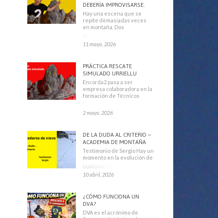
DEBERÍA IMPROVISARSE.
Hay una escena que se
repite demasiadas veces
en montaña. Dos
escaladores
11 mayo, 2026
PRÁCTICA RESCATE
SIMULADO URRIELLU
Encorda2 pasa a ser
empresa colaboradora en la
formación de Técnicos
Deportivos
2 mayo, 2026
DE LA DUDA AL CRITERIO –
ACADEMIA DE MONTAÑA
Testimonio de Sergio Hay un
momento en la evolución de
cualquier montañero
10 abril, 2026
¿CÓMO FUNCIONA UN
DVA?
DVA es el acrónimo de