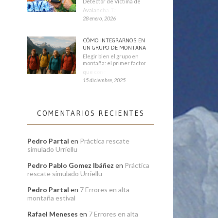
Detector de Víctima de
Avalancha. También se
28 enero, 2026
CÓMO INTEGRARNOS EN
UN GRUPO DE MONTAÑA
Elegir bien el grupo en
montaña: el primer factor
que condiciona tu
15 diciembre, 2025
COMENTARIOS RECIENTES
Pedro Partal
en
Práctica rescate
simulado Urriellu
Pedro Pablo Gomez Ibáñez
en
Práctica
rescate simulado Urriellu
Pedro Partal
en
7 Errores en alta
montaña estival
Rafael Meneses
en
7 Errores en alta