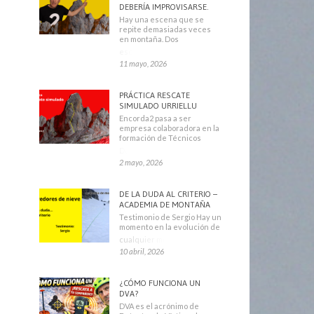
DEBERÍA IMPROVISARSE.
Hay una escena que se
repite demasiadas veces
en montaña. Dos
escaladores
11 mayo, 2026
PRÁCTICA RESCATE
SIMULADO URRIELLU
Encorda2 pasa a ser
empresa colaboradora en la
formación de Técnicos
Deportivos
2 mayo, 2026
DE LA DUDA AL CRITERIO –
ACADEMIA DE MONTAÑA
Testimonio de Sergio Hay un
momento en la evolución de
cualquier montañero
10 abril, 2026
¿CÓMO FUNCIONA UN
DVA?
DVA es el acrónimo de