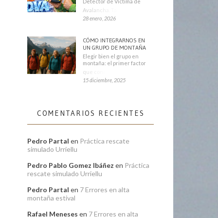
Detector de Víctima de
Avalancha. También se
28 enero, 2026
CÓMO INTEGRARNOS EN
UN GRUPO DE MONTAÑA
Elegir bien el grupo en
montaña: el primer factor
que condiciona tu
15 diciembre, 2025
COMENTARIOS RECIENTES
Pedro Partal
en
Práctica rescate
simulado Urriellu
Pedro Pablo Gomez Ibáñez
en
Práctica
rescate simulado Urriellu
Pedro Partal
en
7 Errores en alta
montaña estival
Rafael Meneses
en
7 Errores en alta