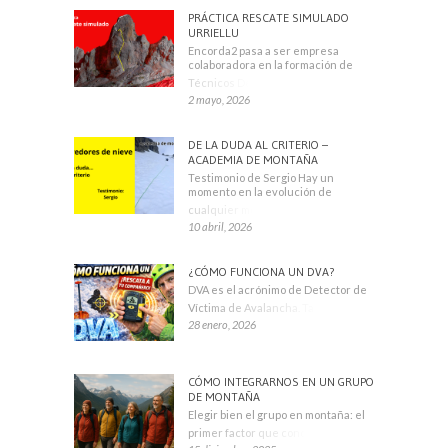
PRÁCTICA RESCATE SIMULADO
URRIELLU
Encorda2 pasa a ser empresa
colaboradora en la formación de
Técnicos Deportivos
2 mayo, 2026
DE LA DUDA AL CRITERIO –
ACADEMIA DE MONTAÑA
Testimonio de Sergio Hay un
momento en la evolución de
cualquier montañero
10 abril, 2026
¿CÓMO FUNCIONA UN DVA?
DVA es el acrónimo de Detector de
Víctima de Avalancha. También se
28 enero, 2026
CÓMO INTEGRARNOS EN UN GRUPO
DE MONTAÑA
Elegir bien el grupo en montaña: el
primer factor que condiciona tu