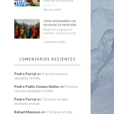
Detector de Víctima de
Avalancha. También se
28 enero, 2026
CÓMO INTEGRARNOS EN
UN GRUPO DE MONTAÑA
Elegir bien el grupo en
montaña: el primer factor
que condiciona tu
15 diciembre, 2025
COMENTARIOS RECIENTES
Pedro Partal
en
Práctica rescate
simulado Urriellu
Pedro Pablo Gomez Ibáñez
en
Práctica
rescate simulado Urriellu
Pedro Partal
en
7 Errores en alta
montaña estival
Rafael Meneses
en
7 Errores en alta