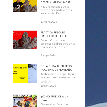
DEBERÍA IMPROVISARSE.
Hay una escena que se
repite demasiadas veces
en montaña. Dos
escaladores
11 mayo, 2026
PRÁCTICA RESCATE
SIMULADO URRIELLU
Encorda2 pasa a ser
empresa colaboradora en la
formación de Técnicos
Deportivos
2 mayo, 2026
DE LA DUDA AL CRITERIO –
ACADEMIA DE MONTAÑA
Testimonio de Sergio Hay un
momento en la evolución de
cualquier montañero
10 abril, 2026
¿CÓMO FUNCIONA UN
DVA?
DVA es el acrónimo de