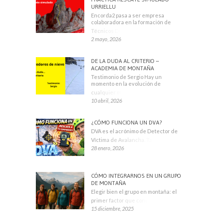
URRIELLU
Encorda2 pasa a ser empresa
colaboradora en la formación de
Técnicos Deportivos
2 mayo, 2026
DE LA DUDA AL CRITERIO –
ACADEMIA DE MONTAÑA
Testimonio de Sergio Hay un
momento en la evolución de
cualquier montañero
10 abril, 2026
¿CÓMO FUNCIONA UN DVA?
DVA es el acrónimo de Detector de
Víctima de Avalancha. También se
28 enero, 2026
CÓMO INTEGRARNOS EN UN GRUPO
DE MONTAÑA
Elegir bien el grupo en montaña: el
primer factor que condiciona tu
15 diciembre, 2025