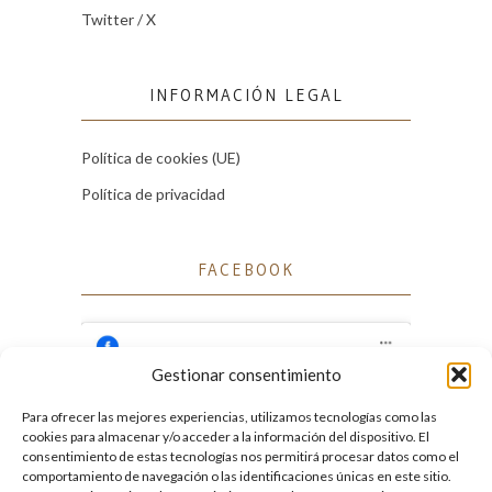
Twitter / X
INFORMACIÓN LEGAL
Política de cookies (UE)
Política de privacidad
FACEBOOK
Gestionar consentimiento
Para ofrecer las mejores experiencias, utilizamos tecnologías como las
Haz clic para aceptar cookies de marketing
cookies para almacenar y/o acceder a la información del dispositivo. El
Facebook
y permitir este contenido
consentimiento de estas tecnologías nos permitirá procesar datos como el
comportamiento de navegación o las identificaciones únicas en este sitio.