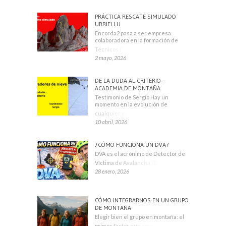
PRÁCTICA RESCATE SIMULADO
URRIELLU
Encorda2 pasa a ser empresa
colaboradora en la formación de
Técnicos Deportivos
2 mayo, 2026
DE LA DUDA AL CRITERIO –
ACADEMIA DE MONTAÑA
Testimonio de Sergio Hay un
momento en la evolución de
cualquier montañero
10 abril, 2026
¿CÓMO FUNCIONA UN DVA?
DVA es el acrónimo de Detector de
Víctima de Avalancha. También se
28 enero, 2026
CÓMO INTEGRARNOS EN UN GRUPO
DE MONTAÑA
Elegir bien el grupo en montaña: el
primer factor que condiciona tu