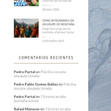
Detector de Víctima de
Avalancha. También se
28 enero, 2026
CÓMO INTEGRARNOS EN
UN GRUPO DE MONTAÑA
Elegir bien el grupo en
montaña: el primer factor
que condiciona tu
15 diciembre, 2025
COMENTARIOS RECIENTES
Pedro Partal
en
Práctica rescate
simulado Urriellu
Pedro Pablo Gomez Ibáñez
en
Práctica
rescate simulado Urriellu
Pedro Partal
en
7 Errores en alta
montaña estival
Rafael Meneses
en
7 Errores en alta