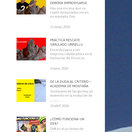
DEBERÍA IMPROVISARSE.
Hay una escena que se
repite demasiadas veces
en montaña. Dos
escaladores
11 mayo, 2026
PRÁCTICA RESCATE
SIMULADO URRIELLU
Encorda2 pasa a ser
empresa colaboradora en la
formación de Técnicos
Deportivos
2 mayo, 2026
DE LA DUDA AL CRITERIO –
ACADEMIA DE MONTAÑA
Testimonio de Sergio Hay un
momento en la evolución de
cualquier montañero
10 abril, 2026
¿CÓMO FUNCIONA UN
DVA?
DVA es el acrónimo de