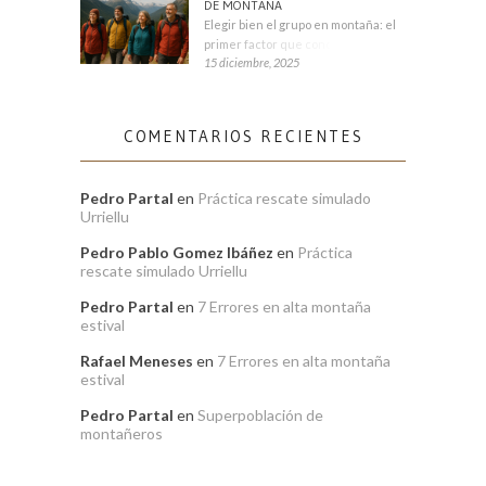
DE MONTAÑA
Elegir bien el grupo en montaña: el
primer factor que condiciona tu
15 diciembre, 2025
COMENTARIOS RECIENTES
Pedro Partal
en
Práctica rescate simulado
Urriellu
Pedro Pablo Gomez Ibáñez
en
Práctica
rescate simulado Urriellu
Pedro Partal
en
7 Errores en alta montaña
estival
Rafael Meneses
en
7 Errores en alta montaña
estival
Pedro Partal
en
Superpoblación de
montañeros