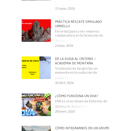
escaladores
11 mayo, 2026
PRÁCTICA RESCATE SIMULADO
URRIELLU
Encorda2 pasa a ser empresa
colaboradora en la formación de
Técnicos Deportivos
2 mayo, 2026
DE LA DUDA AL CRITERIO –
ACADEMIA DE MONTAÑA
Testimonio de Sergio Hay un
momento en la evolución de
cualquier montañero
10 abril, 2026
¿CÓMO FUNCIONA UN DVA?
DVA es el acrónimo de Detector de
Víctima de Avalancha. También se
28 enero, 2026
CÓMO INTEGRARNOS EN UN GRUPO