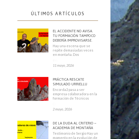
ÚLTIMOS ARTÍCULOS
EL ACCIDENTE NO AVISA.
TU FORMACIÓN TAMPOCO
DEBERÍA IMPROVISARSE.
Hay una escena que se
repite demasiadas veces
en montaña. Dos
escaladores
11 mayo, 2026
PRÁCTICA RESCATE
SIMULADO URRIELLU
Encorda2 pasa a ser
empresa colaboradora en la
formación de Técnicos
Deportivos
2 mayo, 2026
DE LA DUDA AL CRITERIO –
ACADEMIA DE MONTAÑA
Testimonio de Sergio Hay un
momento en la evolución de