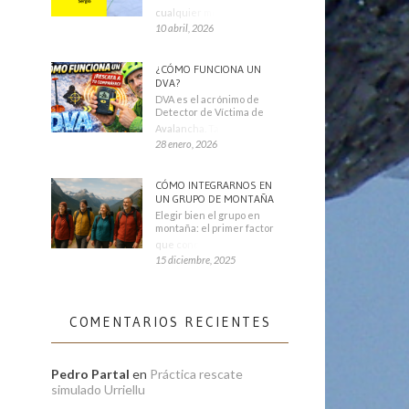
cualquier montañero
10 abril, 2026
¿CÓMO FUNCIONA UN
DVA?
DVA es el acrónimo de
Detector de Víctima de
Avalancha. También se
28 enero, 2026
CÓMO INTEGRARNOS EN
UN GRUPO DE MONTAÑA
Elegir bien el grupo en
montaña: el primer factor
que condiciona tu
15 diciembre, 2025
COMENTARIOS RECIENTES
Pedro Partal
en
Práctica rescate
simulado Urriellu