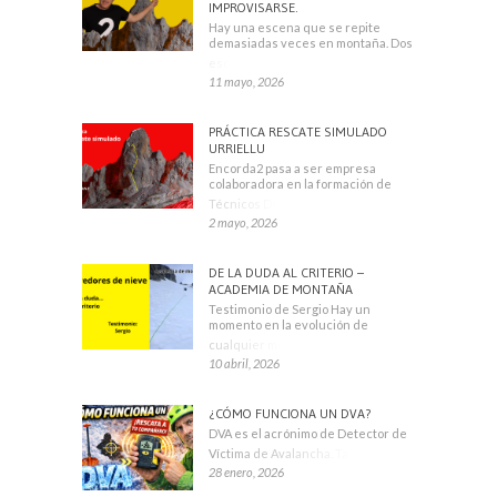
IMPROVISARSE.
Hay una escena que se repite
demasiadas veces en montaña. Dos
escaladores
11 mayo, 2026
PRÁCTICA RESCATE SIMULADO
URRIELLU
Encorda2 pasa a ser empresa
colaboradora en la formación de
Técnicos Deportivos
2 mayo, 2026
DE LA DUDA AL CRITERIO –
ACADEMIA DE MONTAÑA
Testimonio de Sergio Hay un
momento en la evolución de
cualquier montañero
10 abril, 2026
¿CÓMO FUNCIONA UN DVA?
DVA es el acrónimo de Detector de
Víctima de Avalancha. También se
28 enero, 2026