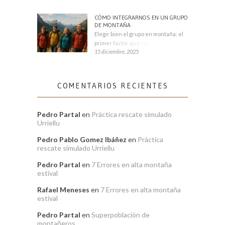
CÓMO INTEGRARNOS EN UN GRUPO
DE MONTAÑA
Elegir bien el grupo en montaña: el
primer factor que condiciona tu
15 diciembre, 2025
COMENTARIOS RECIENTES
Pedro Partal
en
Práctica rescate simulado
Urriellu
Pedro Pablo Gomez Ibáñez
en
Práctica
rescate simulado Urriellu
Pedro Partal
en
7 Errores en alta montaña
estival
Rafael Meneses
en
7 Errores en alta montaña
estival
Pedro Partal
en
Superpoblación de
montañeros