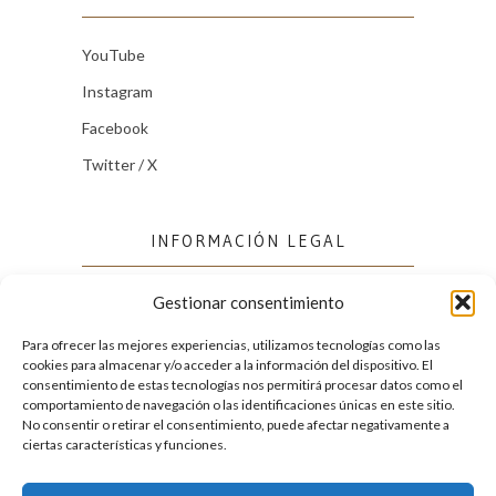
YouTube
Instagram
Facebook
Twitter / X
INFORMACIÓN LEGAL
Gestionar consentimiento
Política de cookies (UE)
Política de privacidad
Para ofrecer las mejores experiencias, utilizamos tecnologías como las
cookies para almacenar y/o acceder a la información del dispositivo. El
consentimiento de estas tecnologías nos permitirá procesar datos como el
comportamiento de navegación o las identificaciones únicas en este sitio.
FACEBOOK
No consentir o retirar el consentimiento, puede afectar negativamente a
ciertas características y funciones.