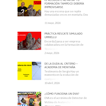
FORMACIÓN TAMPOCO DEBERÍA
IMPROVISARSE.
Hay una escena que se repite
demasiadas veces en montaña. Dos
escaladores
11 mayo, 2026
PRÁCTICA RESCATE SIMULADO
URRIELLU
Encorda2 pasa a ser empresa
colaboradora en la formación de
Técnicos Deportivos
2 mayo, 2026
DE LA DUDA AL CRITERIO –
ACADEMIA DE MONTAÑA
Testimonio de Sergio Hay un
momento en la evolución de
cualquier montañero
10 abril, 2026
¿CÓMO FUNCIONA UN DVA?
DVA es el acrónimo de Detector de
Víctima de Avalancha. También se