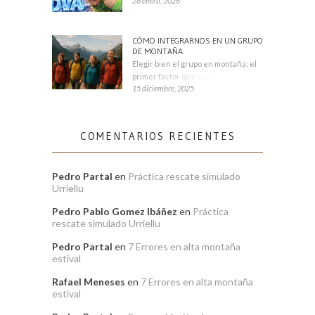
28 enero, 2026
CÓMO INTEGRARNOS EN UN GRUPO
DE MONTAÑA
Elegir bien el grupo en montaña: el
primer factor que condiciona tu
15 diciembre, 2025
COMENTARIOS RECIENTES
Pedro Partal
en
Práctica rescate simulado
Urriellu
Pedro Pablo Gomez Ibáñez
en
Práctica
rescate simulado Urriellu
Pedro Partal
en
7 Errores en alta montaña
estival
Rafael Meneses
en
7 Errores en alta montaña
estival