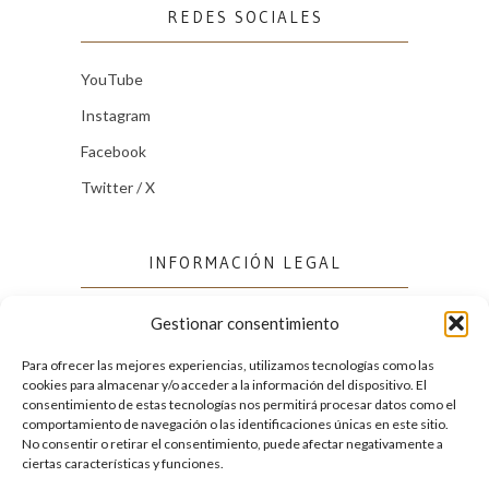
REDES SOCIALES
YouTube
Instagram
Facebook
Twitter / X
INFORMACIÓN LEGAL
Gestionar consentimiento
Política de cookies (UE)
Política de privacidad
Para ofrecer las mejores experiencias, utilizamos tecnologías como las
cookies para almacenar y/o acceder a la información del dispositivo. El
consentimiento de estas tecnologías nos permitirá procesar datos como el
comportamiento de navegación o las identificaciones únicas en este sitio.
FACEBOOK
No consentir o retirar el consentimiento, puede afectar negativamente a
ciertas características y funciones.