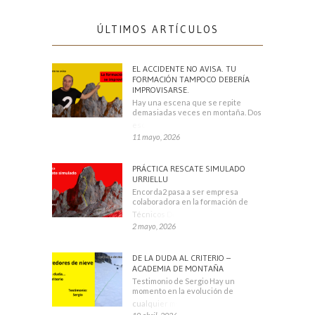
ÚLTIMOS ARTÍCULOS
EL ACCIDENTE NO AVISA. TU
FORMACIÓN TAMPOCO DEBERÍA
IMPROVISARSE.
Hay una escena que se repite
demasiadas veces en montaña. Dos
escaladores
11 mayo, 2026
PRÁCTICA RESCATE SIMULADO
URRIELLU
Encorda2 pasa a ser empresa
colaboradora en la formación de
Técnicos Deportivos
2 mayo, 2026
DE LA DUDA AL CRITERIO –
ACADEMIA DE MONTAÑA
Testimonio de Sergio Hay un
momento en la evolución de
cualquier montañero