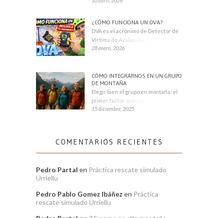
10 abril, 2026
¿CÓMO FUNCIONA UN DVA?
DVA es el acrónimo de Detector de
Víctima de Avalancha. También se
28 enero, 2026
CÓMO INTEGRARNOS EN UN GRUPO
DE MONTAÑA
Elegir bien el grupo en montaña: el
primer factor que condiciona tu
15 diciembre, 2025
COMENTARIOS RECIENTES
Pedro Partal
en
Práctica rescate simulado
Urriellu
Pedro Pablo Gomez Ibáñez
en
Práctica
rescate simulado Urriellu