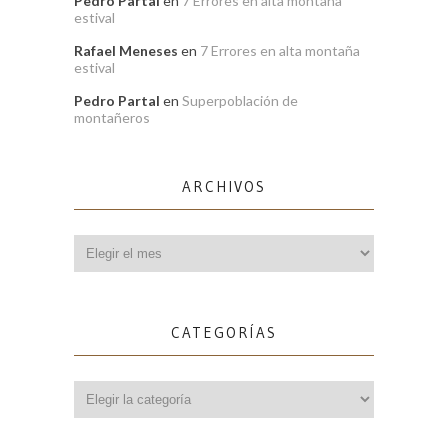
Pedro Partal
en
7 Errores en alta montaña
estival
Rafael Meneses
en
7 Errores en alta montaña
estival
Pedro Partal
en
Superpoblación de
montañeros
ARCHIVOS
Archivos
CATEGORÍAS
Categorías