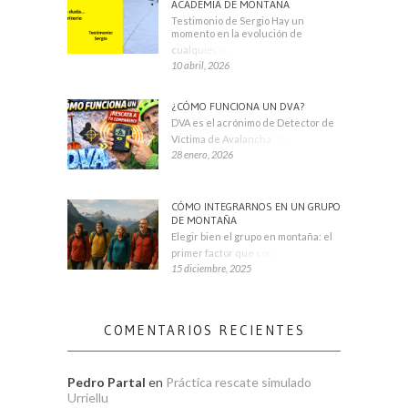
ACADEMIA DE MONTAÑA
Testimonio de Sergio Hay un
momento en la evolución de
cualquier montañero
10 abril, 2026
¿CÓMO FUNCIONA UN DVA?
DVA es el acrónimo de Detector de
Víctima de Avalancha. También se
28 enero, 2026
CÓMO INTEGRARNOS EN UN GRUPO
DE MONTAÑA
Elegir bien el grupo en montaña: el
primer factor que condiciona tu
15 diciembre, 2025
COMENTARIOS RECIENTES
Pedro Partal
en
Práctica rescate simulado
Urriellu