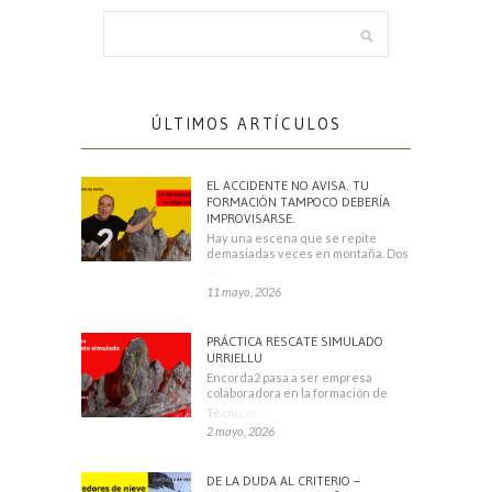
ÚLTIMOS ARTÍCULOS
EL ACCIDENTE NO AVISA. TU
FORMACIÓN TAMPOCO DEBERÍA
IMPROVISARSE.
Hay una escena que se repite
demasiadas veces en montaña. Dos
escaladores
11 mayo, 2026
PRÁCTICA RESCATE SIMULADO
URRIELLU
Encorda2 pasa a ser empresa
colaboradora en la formación de
Técnicos Deportivos
2 mayo, 2026
DE LA DUDA AL CRITERIO –