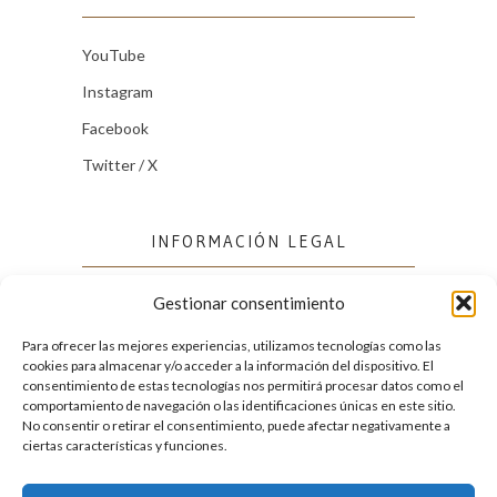
YouTube
Instagram
Facebook
Twitter / X
INFORMACIÓN LEGAL
Gestionar consentimiento
Política de cookies (UE)
Política de privacidad
Para ofrecer las mejores experiencias, utilizamos tecnologías como las
cookies para almacenar y/o acceder a la información del dispositivo. El
consentimiento de estas tecnologías nos permitirá procesar datos como el
comportamiento de navegación o las identificaciones únicas en este sitio.
FACEBOOK
No consentir o retirar el consentimiento, puede afectar negativamente a
ciertas características y funciones.