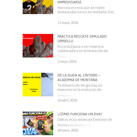
IMPROVISARSE.
Hay una escena que se repite
demasiadas veces en montaña. Dos
escaladores
11 mayo, 2026
PRÁCTICA RESCATE SIMULADO
URRIELLU
Encorda2 pasa a ser empresa
colaboradora en la formación de
Técnicos Deportivos
2 mayo, 2026
DE LA DUDA AL CRITERIO –
ACADEMIA DE MONTAÑA
Testimonio de Sergio Hay un
momento en la evolución de
cualquier montañero
10 abril, 2026
¿CÓMO FUNCIONA UN DVA?
DVA es el acrónimo de Detector de
Víctima de Avalancha. También se
28 enero, 2026