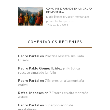
CÓMO INTEGRARNOS EN UN GRUPO
DE MONTAÑA
Elegir bien el grupo en montaña: el
primer factor que condiciona tu
15 diciembre, 2025
COMENTARIOS RECIENTES
Pedro Partal
en
Práctica rescate simulado
Urriellu
Pedro Pablo Gomez Ibáñez
en
Práctica
rescate simulado Urriellu
Pedro Partal
en
7 Errores en alta montaña
estival
Rafael Meneses
en
7 Errores en alta montaña
estival
Pedro Partal
en
Superpoblación de
montañeros