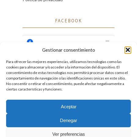
FACEBOOK
Gestionar consentimiento
Para ofrecer las mejores experiencias, utilizamos tecnologías como las
Haz clic para aceptar cookies de marketing
cookies para almacenar y/o acceder a la información del dispositivo. El
Facebook
y permitir este contenido
consentimiento de estas tecnologías nos permitirá procesar datos como el
comportamiento de navegación o las identificaciones únicas en este sitio.
No consentir o retirar el consentimiento, puede afectar negativamente a
ciertas características y funciones.
Aceptar
2026. Licencia
Creative Commons 3.0 BY-NC-ND
Denegar
Desarrollado por GIGA4.es
Ver preferencias