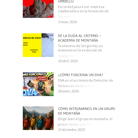
URRIELLU
Encorda2 pasa a ser empresa
colaboradora en la formación de
Técnicos Deportivos
2 mayo, 2026
DE LA DUDA AL CRITERIO –
ACADEMIA DE MONTAÑA
Testimonio de Sergio Hay un
momento en la evolución de
cualquier montañero
10 abril, 2026
¿CÓMO FUNCIONA UN DVA?
DVA es el acrónimo de Detector de
Víctima de Avalancha. También se
28 enero, 2026
CÓMO INTEGRARNOS EN UN GRUPO
DE MONTAÑA
Elegir bien el grupo en montaña: el
primer factor que condiciona tu
15 diciembre, 2025