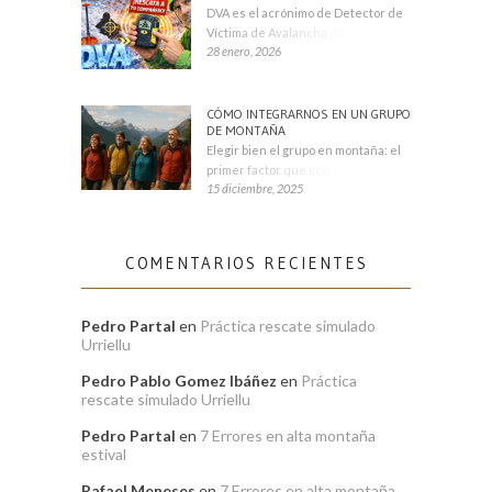
DVA es el acrónimo de Detector de
Víctima de Avalancha. También se
28 enero, 2026
CÓMO INTEGRARNOS EN UN GRUPO
DE MONTAÑA
Elegir bien el grupo en montaña: el
primer factor que condiciona tu
15 diciembre, 2025
COMENTARIOS RECIENTES
Pedro Partal
en
Práctica rescate simulado
Urriellu
Pedro Pablo Gomez Ibáñez
en
Práctica
rescate simulado Urriellu
Pedro Partal
en
7 Errores en alta montaña
estival
Rafael Meneses
en
7 Errores en alta montaña