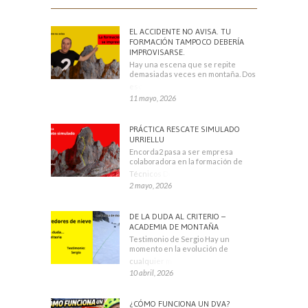
EL ACCIDENTE NO AVISA. TU
FORMACIÓN TAMPOCO DEBERÍA
IMPROVISARSE.
Hay una escena que se repite
demasiadas veces en montaña. Dos
escaladores
11 mayo, 2026
PRÁCTICA RESCATE SIMULADO
URRIELLU
Encorda2 pasa a ser empresa
colaboradora en la formación de
Técnicos Deportivos
2 mayo, 2026
DE LA DUDA AL CRITERIO –
ACADEMIA DE MONTAÑA
Testimonio de Sergio Hay un
momento en la evolución de
cualquier montañero
10 abril, 2026
¿CÓMO FUNCIONA UN DVA?