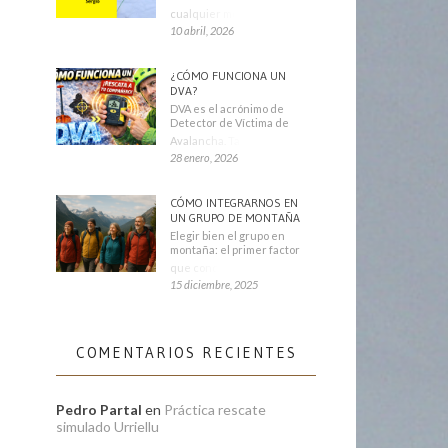
cualquier montañero
10 abril, 2026
¿CÓMO FUNCIONA UN
DVA?
DVA es el acrónimo de
Detector de Víctima de
Avalancha. También se
28 enero, 2026
CÓMO INTEGRARNOS EN
UN GRUPO DE MONTAÑA
Elegir bien el grupo en
montaña: el primer factor
que condiciona tu
15 diciembre, 2025
COMENTARIOS RECIENTES
Pedro Partal
en
Práctica rescate
simulado Urriellu