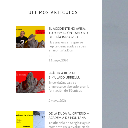
ÚLTIMOS ARTÍCULOS
EL ACCIDENTE NO AVISA.
TU FORMACIÓN TAMPOCO
DEBERÍA IMPROVISARSE.
Hay una escena que se
repite demasiadas veces
en montaña. Dos
escaladores
11 mayo, 2026
PRÁCTICA RESCATE
SIMULADO URRIELLU
Encorda2 pasa a ser
empresa colaboradora en la
formación de Técnicos
Deportivos
2 mayo, 2026
DE LA DUDA AL CRITERIO –
ACADEMIA DE MONTAÑA
Testimonio de Sergio Hay un
momento en la evolución de