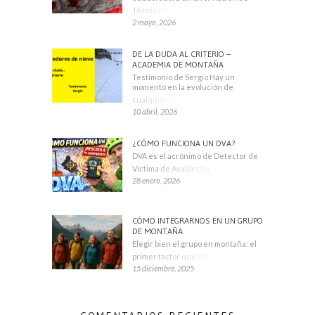
Técnicos Deportivos
2 mayo, 2026
DE LA DUDA AL CRITERIO –
ACADEMIA DE MONTAÑA
Testimonio de Sergio Hay un
momento en la evolución de
cualquier montañero
10 abril, 2026
¿CÓMO FUNCIONA UN DVA?
DVA es el acrónimo de Detector de
Víctima de Avalancha. También se
28 enero, 2026
CÓMO INTEGRARNOS EN UN GRUPO
DE MONTAÑA
Elegir bien el grupo en montaña: el
primer factor que condiciona tu
15 diciembre, 2025