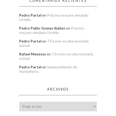
COMENTARIOS RECIENTES
Pedro Partal
en
Práctica rescate simulado
Urriellu
Pedro Pablo Gomez Ibáñez
en
Práctica
rescate simulado Urriellu
Pedro Partal
en
7 Errores en alta montaña
estival
Rafael Meneses
en
7 Errores en alta montaña
estival
Pedro Partal
en
Superpoblación de
montañeros
ARCHIVOS
Archivos