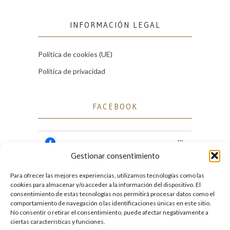
INFORMACIÓN LEGAL
Política de cookies (UE)
Política de privacidad
FACEBOOK
Gestionar consentimiento
Para ofrecer las mejores experiencias, utilizamos tecnologías como las
Haz clic para aceptar cookies de marketing
cookies para almacenar y/o acceder a la información del dispositivo. El
Facebook
y permitir este contenido
consentimiento de estas tecnologías nos permitirá procesar datos como el
comportamiento de navegación o las identificaciones únicas en este sitio.
No consentir o retirar el consentimiento, puede afectar negativamente a
ciertas características y funciones.