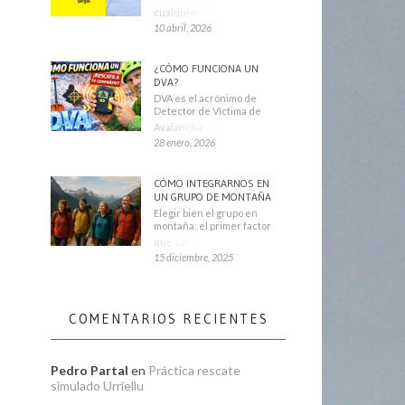
cualquier montañero
10 abril, 2026
¿CÓMO FUNCIONA UN
DVA?
DVA es el acrónimo de
Detector de Víctima de
Avalancha. También se
28 enero, 2026
CÓMO INTEGRARNOS EN
UN GRUPO DE MONTAÑA
Elegir bien el grupo en
montaña: el primer factor
que condiciona tu
15 diciembre, 2025
COMENTARIOS RECIENTES
Pedro Partal
en
Práctica rescate
simulado Urriellu