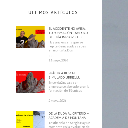
ÚLTIMOS ARTÍCULOS
EL ACCIDENTE NO AVISA.
TU FORMACIÓN TAMPOCO
DEBERÍA IMPROVISARSE.
Hay una escena que se
repite demasiadas veces
en montaña. Dos
escaladores
11 mayo, 2026
PRÁCTICA RESCATE
SIMULADO URRIELLU
Encorda2 pasa a ser
empresa colaboradora en la
formación de Técnicos
Deportivos
2 mayo, 2026
DE LA DUDA AL CRITERIO –
ACADEMIA DE MONTAÑA
Testimonio de Sergio Hay un
momento en la evolución de