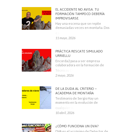
EL ACCIDENTE NO AVISA. TU
FORMACIÓN TAMPOCO DEBERÍA
IMPROVISARSE.
Hay una escena que se repite
demasiadas veces en montaña. Dos
escaladores
11 mayo, 2026
PRÁCTICA RESCATE SIMULADO
URRIELLU
Encorda2 pasa a ser empresa
colaboradora en la formación de
Técnicos Deportivos
2 mayo, 2026
DE LA DUDA AL CRITERIO –
ACADEMIA DE MONTAÑA
Testimonio de Sergio Hay un
momento en la evolución de
cualquier montañero
10 abril, 2026
¿CÓMO FUNCIONA UN DVA?
DVA es el acrónimo de Detector de