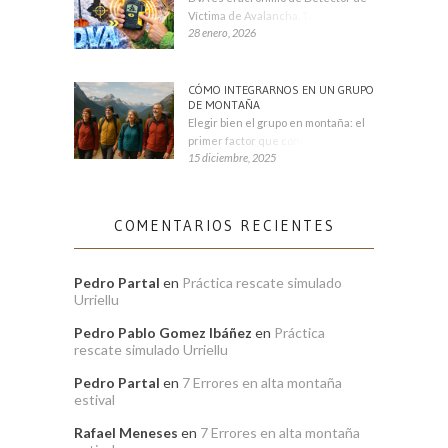
Víctima de Avalancha. También se
28 enero, 2026
CÓMO INTEGRARNOS EN UN GRUPO
DE MONTAÑA
Elegir bien el grupo en montaña: el
primer factor que condiciona tu
15 diciembre, 2025
COMENTARIOS RECIENTES
Pedro Partal
en
Práctica rescate simulado
Urriellu
Pedro Pablo Gomez Ibáñez
en
Práctica
rescate simulado Urriellu
Pedro Partal
en
7 Errores en alta montaña
estival
Rafael Meneses
en
7 Errores en alta montaña