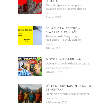
URRIELLU
Encorda2 pasa a ser empresa
colaboradora en la formación de
Técnicos Deportivos
2 mayo, 2026
DE LA DUDA AL CRITERIO –
ACADEMIA DE MONTAÑA
Testimonio de Sergio Hay un
momento en la evolución de
cualquier montañero
10 abril, 2026
¿CÓMO FUNCIONA UN DVA?
DVA es el acrónimo de Detector de
Víctima de Avalancha. También se
28 enero, 2026
CÓMO INTEGRARNOS EN UN GRUPO
DE MONTAÑA
Elegir bien el grupo en montaña: el
primer factor que condiciona tu
15 diciembre, 2025