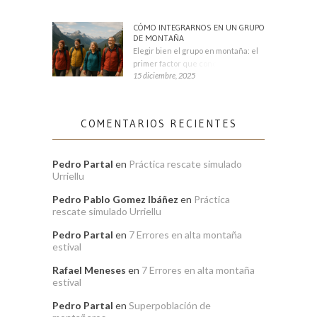
CÓMO INTEGRARNOS EN UN GRUPO
DE MONTAÑA
Elegir bien el grupo en montaña: el
primer factor que condiciona tu
15 diciembre, 2025
COMENTARIOS RECIENTES
Pedro Partal
en
Práctica rescate simulado
Urriellu
Pedro Pablo Gomez Ibáñez
en
Práctica
rescate simulado Urriellu
Pedro Partal
en
7 Errores en alta montaña
estival
Rafael Meneses
en
7 Errores en alta montaña
estival
Pedro Partal
en
Superpoblación de