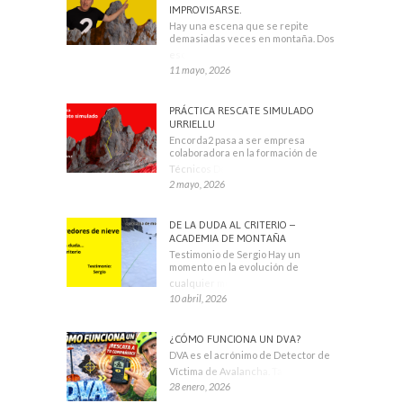
IMPROVISARSE.
Hay una escena que se repite
demasiadas veces en montaña. Dos
escaladores
11 mayo, 2026
PRÁCTICA RESCATE SIMULADO
URRIELLU
Encorda2 pasa a ser empresa
colaboradora en la formación de
Técnicos Deportivos
2 mayo, 2026
DE LA DUDA AL CRITERIO –
ACADEMIA DE MONTAÑA
Testimonio de Sergio Hay un
momento en la evolución de
cualquier montañero
10 abril, 2026
¿CÓMO FUNCIONA UN DVA?
DVA es el acrónimo de Detector de
Víctima de Avalancha. También se
28 enero, 2026