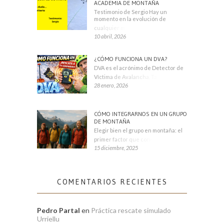
ACADEMIA DE MONTAÑA
Testimonio de Sergio Hay un
momento en la evolución de
cualquier montañero
10 abril, 2026
¿CÓMO FUNCIONA UN DVA?
DVA es el acrónimo de Detector de
Víctima de Avalancha. También se
28 enero, 2026
CÓMO INTEGRARNOS EN UN GRUPO
DE MONTAÑA
Elegir bien el grupo en montaña: el
primer factor que condiciona tu
15 diciembre, 2025
COMENTARIOS RECIENTES
Pedro Partal
en
Práctica rescate simulado
Urriellu