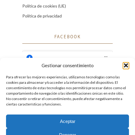
Política de cookies (UE)
Política de privacidad
FACEBOOK
Gestionar consentimiento
Para ofrecer las mejores experiencias, utilizamos tecnologías como las
Haz clic para aceptar cookies de marketing
cookies para almacenar y/o acceder a la información del dispositivo. El
Facebook
y permitir este contenido
consentimiento de estas tecnologías nos permitirá procesar datos como el
comportamiento de navegación o las identificaciones únicas en este sitio.
No consentir o retirar el consentimiento, puede afectar negativamente a
ciertas características y funciones.
Aceptar
2026. Licencia
Creative Commons 3.0 BY-NC-ND
Denegar