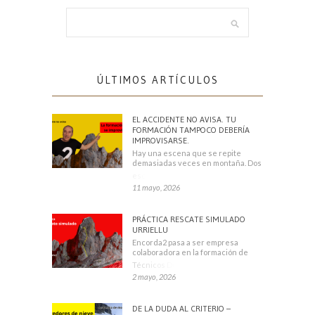
ÚLTIMOS ARTÍCULOS
EL ACCIDENTE NO AVISA. TU
FORMACIÓN TAMPOCO DEBERÍA
IMPROVISARSE.
Hay una escena que se repite
demasiadas veces en montaña. Dos
escaladores
11 mayo, 2026
PRÁCTICA RESCATE SIMULADO
URRIELLU
Encorda2 pasa a ser empresa
colaboradora en la formación de
Técnicos Deportivos
2 mayo, 2026
DE LA DUDA AL CRITERIO –