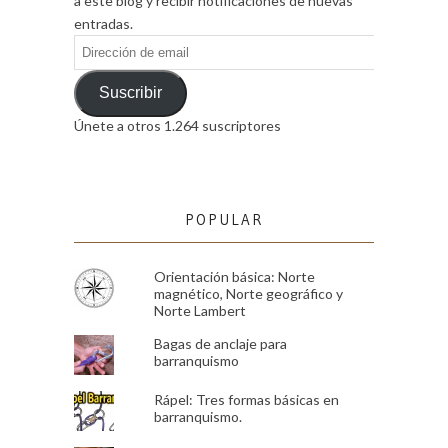
a este blog y recibir notificaciones de nuevas
entradas.
Dirección
de
email
Suscribir
Únete a otros 1.264 suscriptores
POPULAR
Orientación básica: Norte
magnético, Norte geográfico y
Norte Lambert
Bagas de anclaje para
barranquismo
Rápel: Tres formas básicas en
barranquismo.