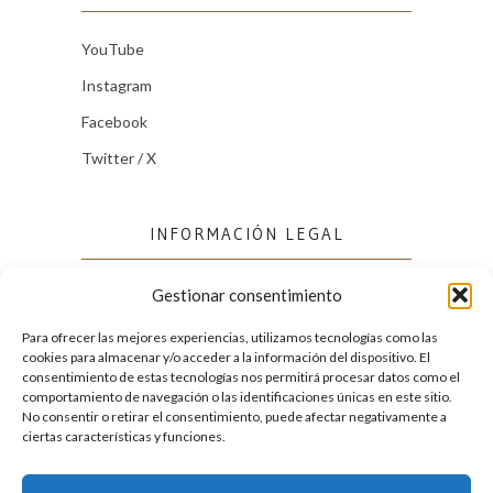
YouTube
Instagram
Facebook
Twitter / X
INFORMACIÓN LEGAL
Gestionar consentimiento
Política de cookies (UE)
Política de privacidad
Para ofrecer las mejores experiencias, utilizamos tecnologías como las
cookies para almacenar y/o acceder a la información del dispositivo. El
consentimiento de estas tecnologías nos permitirá procesar datos como el
comportamiento de navegación o las identificaciones únicas en este sitio.
FACEBOOK
No consentir o retirar el consentimiento, puede afectar negativamente a
ciertas características y funciones.