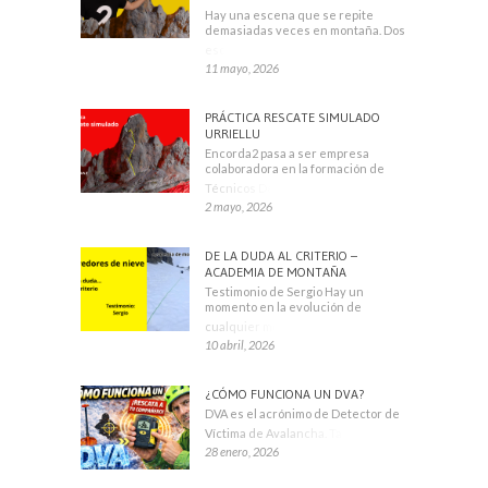
Hay una escena que se repite
demasiadas veces en montaña. Dos
escaladores
11 mayo, 2026
PRÁCTICA RESCATE SIMULADO
URRIELLU
Encorda2 pasa a ser empresa
colaboradora en la formación de
Técnicos Deportivos
2 mayo, 2026
DE LA DUDA AL CRITERIO –
ACADEMIA DE MONTAÑA
Testimonio de Sergio Hay un
momento en la evolución de
cualquier montañero
10 abril, 2026
¿CÓMO FUNCIONA UN DVA?
DVA es el acrónimo de Detector de
Víctima de Avalancha. También se
28 enero, 2026