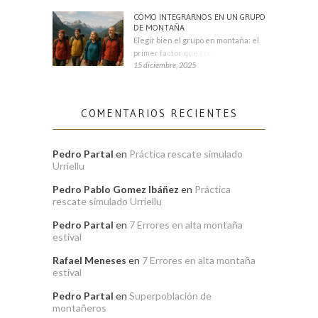
CÓMO INTEGRARNOS EN UN GRUPO
DE MONTAÑA
Elegir bien el grupo en montaña: el
primer factor que condiciona tu
15 diciembre, 2025
COMENTARIOS RECIENTES
Pedro Partal
en
Práctica rescate simulado
Urriellu
Pedro Pablo Gomez Ibáñez
en
Práctica
rescate simulado Urriellu
Pedro Partal
en
7 Errores en alta montaña
estival
Rafael Meneses
en
7 Errores en alta montaña
estival
Pedro Partal
en
Superpoblación de
montañeros