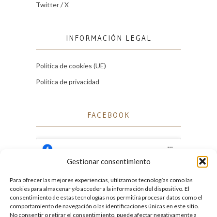
Twitter / X
INFORMACIÓN LEGAL
Política de cookies (UE)
Política de privacidad
FACEBOOK
Gestionar consentimiento
Para ofrecer las mejores experiencias, utilizamos tecnologías como las
Haz clic para aceptar cookies de marketing
cookies para almacenar y/o acceder a la información del dispositivo. El
Facebook
y permitir este contenido
consentimiento de estas tecnologías nos permitirá procesar datos como el
comportamiento de navegación o las identificaciones únicas en este sitio.
No consentir o retirar el consentimiento, puede afectar negativamente a