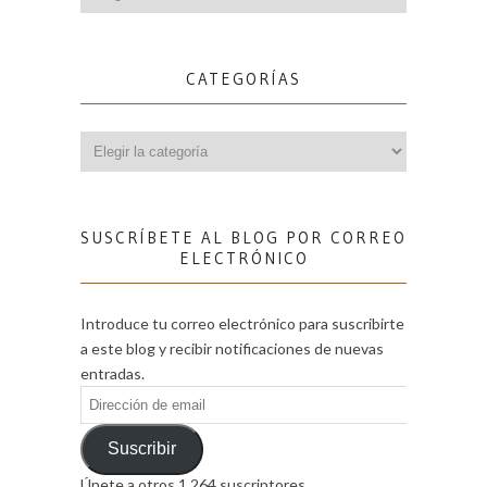
CATEGORÍAS
Categorías
SUSCRÍBETE AL BLOG POR CORREO
ELECTRÓNICO
Introduce tu correo electrónico para suscribirte
a este blog y recibir notificaciones de nuevas
entradas.
Dirección
de
email
Suscribir
Únete a otros 1.264 suscriptores