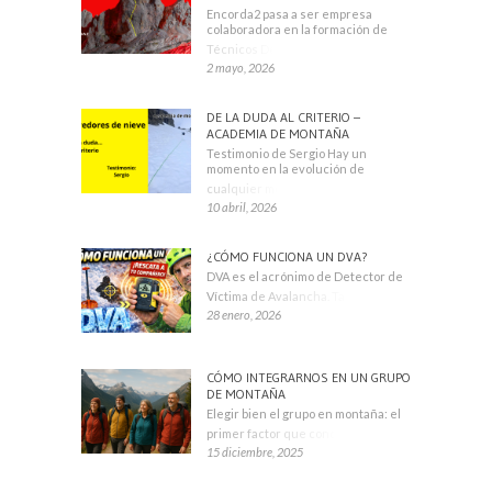
Encorda2 pasa a ser empresa
colaboradora en la formación de
Técnicos Deportivos
2 mayo, 2026
DE LA DUDA AL CRITERIO –
ACADEMIA DE MONTAÑA
Testimonio de Sergio Hay un
momento en la evolución de
cualquier montañero
10 abril, 2026
¿CÓMO FUNCIONA UN DVA?
DVA es el acrónimo de Detector de
Víctima de Avalancha. También se
28 enero, 2026
CÓMO INTEGRARNOS EN UN GRUPO
DE MONTAÑA
Elegir bien el grupo en montaña: el
primer factor que condiciona tu
15 diciembre, 2025