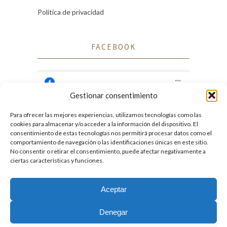
Política de privacidad
FACEBOOK
Gestionar consentimiento
Para ofrecer las mejores experiencias, utilizamos tecnologías como las
Haz clic para aceptar cookies de marketing
cookies para almacenar y/o acceder a la información del dispositivo. El
Facebook
y permitir este contenido
consentimiento de estas tecnologías nos permitirá procesar datos como el
comportamiento de navegación o las identificaciones únicas en este sitio.
No consentir o retirar el consentimiento, puede afectar negativamente a
ciertas características y funciones.
Aceptar
2026. Licencia
Creative Commons 3.0 BY-NC-ND
Denegar
Desarrollado por GIGA4.es