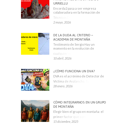
URRIELLU
Encorda2 pasa a ser empresa
colaboradora en la formación de
Técnicos Deportivos
2 mayo, 2026
DE LA DUDA AL CRITERIO –
ACADEMIA DE MONTAÑA
Testimonio de Sergio Hay un
momento en la evolución de
cualquier montañero
10 abril, 2026
¿CÓMO FUNCIONA UN DVA?
DVA es el acrónimo de Detector de
Víctima de Avalancha. También se
28 enero, 2026
CÓMO INTEGRARNOS EN UN GRUPO
DE MONTAÑA
Elegir bien el grupo en montaña: el
primer factor que condiciona tu
15 diciembre, 2025