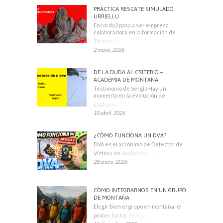
PRÁCTICA RESCATE SIMULADO
URRIELLU
Encorda2 pasa a ser empresa
colaboradora en la formación de
Técnicos Deportivos
2 mayo, 2026
DE LA DUDA AL CRITERIO –
ACADEMIA DE MONTAÑA
Testimonio de Sergio Hay un
momento en la evolución de
cualquier montañero
10 abril, 2026
¿CÓMO FUNCIONA UN DVA?
DVA es el acrónimo de Detector de
Víctima de Avalancha. También se
28 enero, 2026
CÓMO INTEGRARNOS EN UN GRUPO
DE MONTAÑA
Elegir bien el grupo en montaña: el
primer factor que condiciona tu