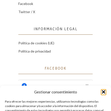
Facebook
Twitter / X
INFORMACIÓN LEGAL
Política de cookies (UE)
Política de privacidad
FACEBOOK
Gestionar consentimiento
Para ofrecer las mejores experiencias, utilizamos tecnologías como las
Haz clic para aceptar cookies de marketing
cookies para almacenar y/o acceder a la información del dispositivo. El
Facebook
y permitir este contenido
consentimiento de estas tecnologías nos permitirá procesar datos como el