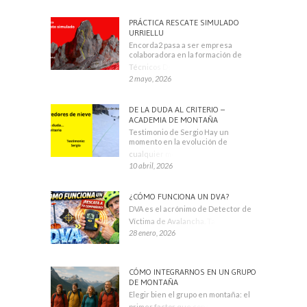
PRÁCTICA RESCATE SIMULADO
URRIELLU
Encorda2 pasa a ser empresa
colaboradora en la formación de
Técnicos Deportivos
2 mayo, 2026
DE LA DUDA AL CRITERIO –
ACADEMIA DE MONTAÑA
Testimonio de Sergio Hay un
momento en la evolución de
cualquier montañero
10 abril, 2026
¿CÓMO FUNCIONA UN DVA?
DVA es el acrónimo de Detector de
Víctima de Avalancha. También se
28 enero, 2026
CÓMO INTEGRARNOS EN UN GRUPO
DE MONTAÑA
Elegir bien el grupo en montaña: el
primer factor que condiciona tu