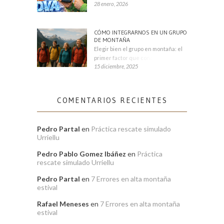
28 enero, 2026
CÓMO INTEGRARNOS EN UN GRUPO
DE MONTAÑA
Elegir bien el grupo en montaña: el
primer factor que condiciona tu
15 diciembre, 2025
COMENTARIOS RECIENTES
Pedro Partal
en
Práctica rescate simulado
Urriellu
Pedro Pablo Gomez Ibáñez
en
Práctica
rescate simulado Urriellu
Pedro Partal
en
7 Errores en alta montaña
estival
Rafael Meneses
en
7 Errores en alta montaña
estival