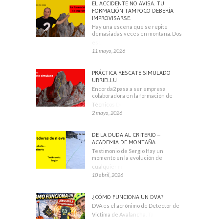
EL ACCIDENTE NO AVISA. TU
FORMACIÓN TAMPOCO DEBERÍA
IMPROVISARSE.
Hay una escena que se repite
demasiadas veces en montaña. Dos
escaladores
11 mayo, 2026
PRÁCTICA RESCATE SIMULADO
URRIELLU
Encorda2 pasa a ser empresa
colaboradora en la formación de
Técnicos Deportivos
2 mayo, 2026
DE LA DUDA AL CRITERIO –
ACADEMIA DE MONTAÑA
Testimonio de Sergio Hay un
momento en la evolución de
cualquier montañero
10 abril, 2026
¿CÓMO FUNCIONA UN DVA?
DVA es el acrónimo de Detector de
Víctima de Avalancha. También se