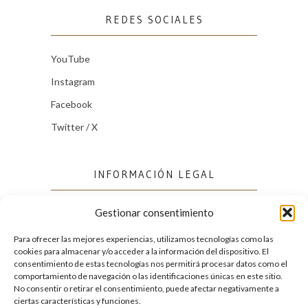
REDES SOCIALES
YouTube
Instagram
Facebook
Twitter / X
INFORMACIÓN LEGAL
Gestionar consentimiento
Política de cookies (UE)
Política de privacidad
Para ofrecer las mejores experiencias, utilizamos tecnologías como las
cookies para almacenar y/o acceder a la información del dispositivo. El
consentimiento de estas tecnologías nos permitirá procesar datos como el
comportamiento de navegación o las identificaciones únicas en este sitio.
FACEBOOK
No consentir o retirar el consentimiento, puede afectar negativamente a
ciertas características y funciones.