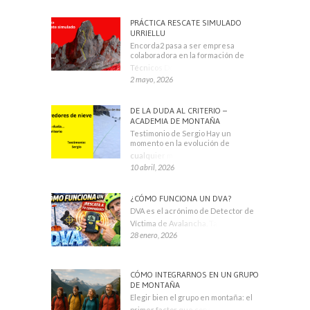
PRÁCTICA RESCATE SIMULADO
URRIELLU
Encorda2 pasa a ser empresa
colaboradora en la formación de
Técnicos Deportivos
2 mayo, 2026
DE LA DUDA AL CRITERIO –
ACADEMIA DE MONTAÑA
Testimonio de Sergio Hay un
momento en la evolución de
cualquier montañero
10 abril, 2026
¿CÓMO FUNCIONA UN DVA?
DVA es el acrónimo de Detector de
Víctima de Avalancha. También se
28 enero, 2026
CÓMO INTEGRARNOS EN UN GRUPO
DE MONTAÑA
Elegir bien el grupo en montaña: el
primer factor que condiciona tu