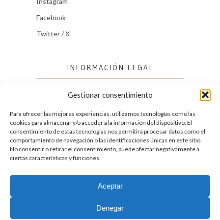
Instagram
Facebook
Twitter / X
INFORMACIÓN LEGAL
Gestionar consentimiento
Política de cookies (UE)
Política de privacidad
Para ofrecer las mejores experiencias, utilizamos tecnologías como las
cookies para almacenar y/o acceder a la información del dispositivo. El
consentimiento de estas tecnologías nos permitirá procesar datos como el
comportamiento de navegación o las identificaciones únicas en este sitio.
FACEBOOK
No consentir o retirar el consentimiento, puede afectar negativamente a
ciertas características y funciones.
Aceptar
2026. Licencia
Creative Commons 3.0 BY-NC-ND
Denegar
Desarrollado por GIGA4.es