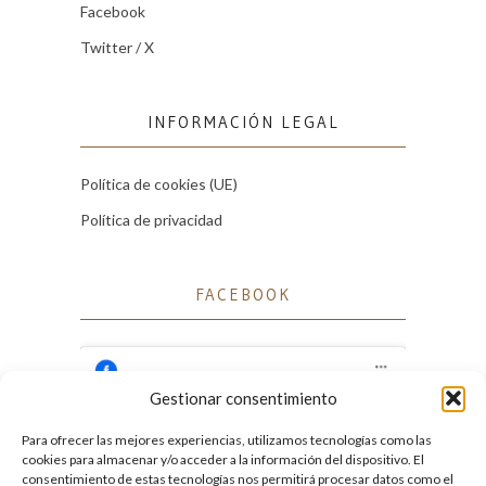
Facebook
Twitter / X
INFORMACIÓN LEGAL
Política de cookies (UE)
Política de privacidad
FACEBOOK
Gestionar consentimiento
Para ofrecer las mejores experiencias, utilizamos tecnologías como las
Haz clic para aceptar cookies de marketing
cookies para almacenar y/o acceder a la información del dispositivo. El
Facebook
y permitir este contenido
consentimiento de estas tecnologías nos permitirá procesar datos como el