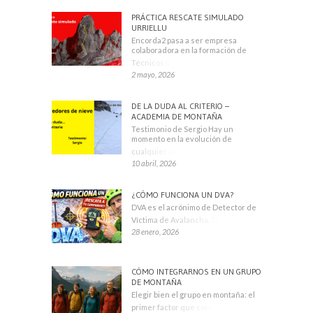
PRÁCTICA RESCATE SIMULADO
URRIELLU
Encorda2 pasa a ser empresa
colaboradora en la formación de
Técnicos Deportivos
2 mayo, 2026
DE LA DUDA AL CRITERIO –
ACADEMIA DE MONTAÑA
Testimonio de Sergio Hay un
momento en la evolución de
cualquier montañero
10 abril, 2026
¿CÓMO FUNCIONA UN DVA?
DVA es el acrónimo de Detector de
Víctima de Avalancha. También se
28 enero, 2026
CÓMO INTEGRARNOS EN UN GRUPO
DE MONTAÑA
Elegir bien el grupo en montaña: el
primer factor que condiciona tu