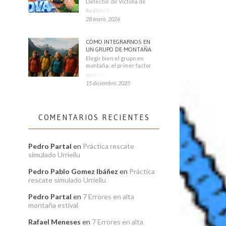
Detector de Víctima de
Avalancha. También se
28 enero, 2026
CÓMO INTEGRARNOS EN
UN GRUPO DE MONTAÑA
Elegir bien el grupo en
montaña: el primer factor
que condiciona tu
15 diciembre, 2025
COMENTARIOS RECIENTES
Pedro Partal
en
Práctica rescate
simulado Urriellu
Pedro Pablo Gomez Ibáñez
en
Práctica
rescate simulado Urriellu
Pedro Partal
en
7 Errores en alta
montaña estival
Rafael Meneses
en
7 Errores en alta