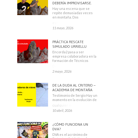
DEBERÍA IMPROVISARSE.
Hay una escena que se
repite demasiadas veces
en montaña. Dos
escaladores
11 mayo, 2026
PRÁCTICA RESCATE
SIMULADO URRIELLU
Encorda2 pasa a ser
empresa colaboradora en la
formación de Técnicos
Deportivos
2 mayo, 2026
DE LA DUDA AL CRITERIO –
ACADEMIA DE MONTAÑA
Testimonio de Sergio Hay un
momento en la evolución de
cualquier montañero
10 abril, 2026
¿CÓMO FUNCIONA UN
DVA?
DVA es el acrónimo de