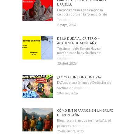
URRIELLU
Encorda2 pasa a ser empresa
colaboradora en la formación de
Técnicos Deportivos
2 mayo, 2026
DE LA DUDA AL CRITERIO –
ACADEMIA DE MONTAÑA
Testimonio de Sergio Hay un
momento en la evolución de
cualquier montañero
10 abril, 2026
¿CÓMO FUNCIONA UN DVA?
DVA es el acrónimo de Detector de
Víctima de Avalancha. También se
28 enero, 2026
CÓMO INTEGRARNOS EN UN GRUPO
DE MONTAÑA
Elegir bien el grupo en montaña: el
primer factor que condiciona tu
15 diciembre, 2025