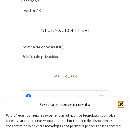
Facebook
Twitter / X
INFORMACIÓN LEGAL
Política de cookies (UE)
Política de privacidad
FACEBOOK
Gestionar consentimiento
Para ofrecer las mejores experiencias, utilizamos tecnologías como las
Haz clic para aceptar cookies de marketing
cookies para almacenar y/o acceder a la información del dispositivo. El
Facebook
y permitir este contenido
consentimiento de estas tecnologías nos permitirá procesar datos como el