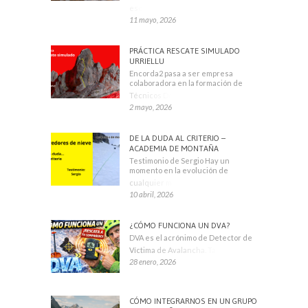
escaladores
11 mayo, 2026
PRÁCTICA RESCATE SIMULADO
URRIELLU
Encorda2 pasa a ser empresa
colaboradora en la formación de
Técnicos Deportivos
2 mayo, 2026
DE LA DUDA AL CRITERIO –
ACADEMIA DE MONTAÑA
Testimonio de Sergio Hay un
momento en la evolución de
cualquier montañero
10 abril, 2026
¿CÓMO FUNCIONA UN DVA?
DVA es el acrónimo de Detector de
Víctima de Avalancha. También se
28 enero, 2026
CÓMO INTEGRARNOS EN UN GRUPO