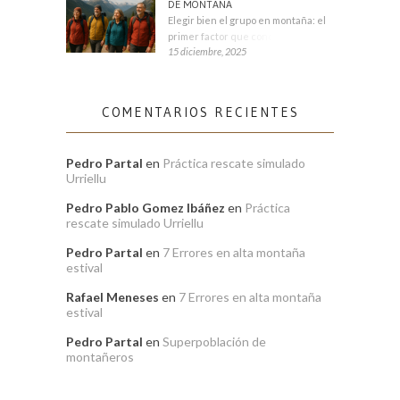
DE MONTAÑA
Elegir bien el grupo en montaña: el
primer factor que condiciona tu
15 diciembre, 2025
COMENTARIOS RECIENTES
Pedro Partal
en
Práctica rescate simulado
Urriellu
Pedro Pablo Gomez Ibáñez
en
Práctica
rescate simulado Urriellu
Pedro Partal
en
7 Errores en alta montaña
estival
Rafael Meneses
en
7 Errores en alta montaña
estival
Pedro Partal
en
Superpoblación de
montañeros