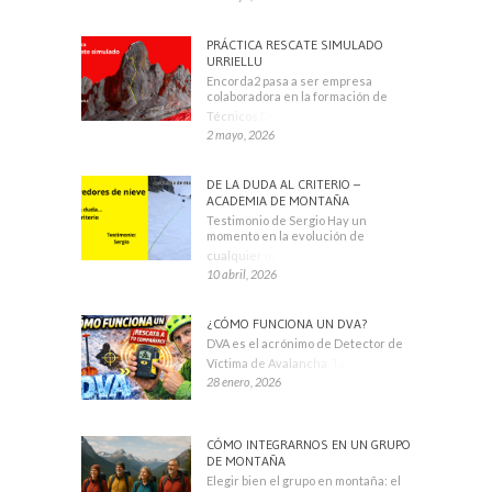
PRÁCTICA RESCATE SIMULADO
URRIELLU
Encorda2 pasa a ser empresa
colaboradora en la formación de
Técnicos Deportivos
2 mayo, 2026
DE LA DUDA AL CRITERIO –
ACADEMIA DE MONTAÑA
Testimonio de Sergio Hay un
momento en la evolución de
cualquier montañero
10 abril, 2026
¿CÓMO FUNCIONA UN DVA?
DVA es el acrónimo de Detector de
Víctima de Avalancha. También se
28 enero, 2026
CÓMO INTEGRARNOS EN UN GRUPO
DE MONTAÑA
Elegir bien el grupo en montaña: el