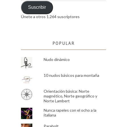
de
email
Suscribir
Únete a otros 1.264 suscriptores
POPULAR
Nudo dinámico
10 nudos básicos para montaña
Orientación básica: Norte
magnético, Norte geográfico y
Norte Lambert
Nunca rapeles con el ocho a la
italiana
Parabolt