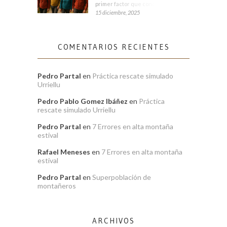
primer factor que condiciona tu
15 diciembre, 2025
COMENTARIOS RECIENTES
Pedro Partal
en
Práctica rescate simulado
Urriellu
Pedro Pablo Gomez Ibáñez
en
Práctica
rescate simulado Urriellu
Pedro Partal
en
7 Errores en alta montaña
estival
Rafael Meneses
en
7 Errores en alta montaña
estival
Pedro Partal
en
Superpoblación de
montañeros
ARCHIVOS