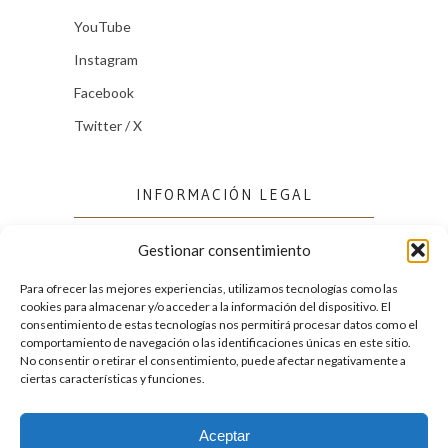
YouTube
Instagram
Facebook
Twitter / X
INFORMACIÓN LEGAL
Gestionar consentimiento
Política de cookies (UE)
Política de privacidad
Para ofrecer las mejores experiencias, utilizamos tecnologías como las
cookies para almacenar y/o acceder a la información del dispositivo. El
consentimiento de estas tecnologías nos permitirá procesar datos como el
comportamiento de navegación o las identificaciones únicas en este sitio.
FACEBOOK
No consentir o retirar el consentimiento, puede afectar negativamente a
ciertas características y funciones.
Aceptar