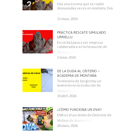
Hay una escena que se repite
demasiadas veces en montaña. Dos
escaladores
11 mayo, 2026
PRÁCTICA RESCATE SIMULADO
URRIELLU
Encorda2 pasa a ser empresa
colaboradora en la formación de
Técnicos Deportivos
2 mayo, 2026
DE LA DUDA AL CRITERIO –
ACADEMIA DE MONTAÑA
Testimonio de Sergio Hay un
momento en la evolución de
cualquier montañero
10 abril, 2026
¿CÓMO FUNCIONA UN DVA?
DVA es el acrónimo de Detector de
Víctima de Avalancha. También se
28 enero, 2026