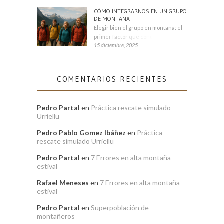
CÓMO INTEGRARNOS EN UN GRUPO
DE MONTAÑA
Elegir bien el grupo en montaña: el
primer factor que condiciona tu
15 diciembre, 2025
COMENTARIOS RECIENTES
Pedro Partal
en
Práctica rescate simulado
Urriellu
Pedro Pablo Gomez Ibáñez
en
Práctica
rescate simulado Urriellu
Pedro Partal
en
7 Errores en alta montaña
estival
Rafael Meneses
en
7 Errores en alta montaña
estival
Pedro Partal
en
Superpoblación de
montañeros